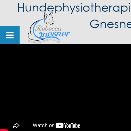
Hundephysiotherap
Gnesne